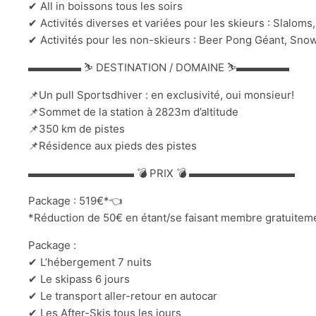
✔ All in boissons tous les soirs
✔ Activités diverses et variées pour les skieurs : Slaloms,
✔ Activités pour les non-skieurs : Beer Pong Géant, Sno
▬▬▬▬▬ ⛷ DESTINATION / DOMAINE ⛷▬▬▬▬▬
📌Un pull Sportsdhiver : en exclusivité, oui monsieur!
📌Sommet de la station à 2823m d’altitude
📌350 km de pistes
📌Résidence aux pieds des pistes
▬▬▬▬▬▬▬▬▬▬ 💣 PRIX 💣 ▬▬▬▬▬▬▬▬▬▬
Package : 519€*👈
*Réduction de 50€ en étant/se faisant membre gratuitemen
Package :
✔ L’hébergement 7 nuits
✔ Le skipass 6 jours
✔ Le transport aller-retour en autocar
✔ Les After-Skis tous les jours