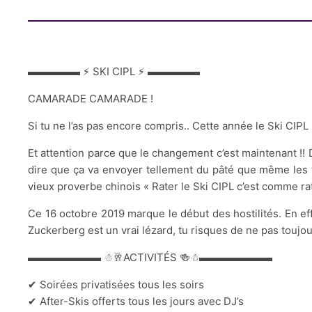
▬▬▬▬▬ ⚡ SKI CIPL ⚡ ▬▬▬▬▬
CAMARADE CAMARADE !
Si tu ne l’as pas encore compris.. Cette année le Ski CIPL 
Et attention parce que
le changement c’est maintenant !! 
dire que ça va envoyer tellement du pâté que même les v
vieux proverbe chinois « Rater le Ski CIPL c’est comme rat
Ce 16 octobre 2019 marque le début des hostilités. En ef
Zuckerberg est un vrai lézard, tu risques de ne pas toujou
▬▬▬▬▬▬▬ ☃🥂ACTIVITÉS 🍻☃▬▬▬▬▬▬▬
✔ Soirées privatisées tous les soirs
✔ After-Skis offerts tous les jours avec DJ’s