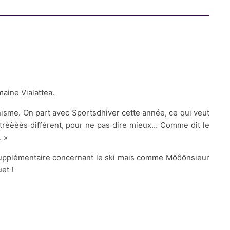
maine Vialattea.
nisme. On part avec Sportsdhiver cette année, ce qui veut
 trèèèès différent, pour ne pas dire mieux… Comme dit le
. »
fo supplémentaire concernant le ski mais comme Môôônsieur
et !